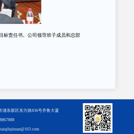
务目标责任书。公司领导班子成员和总部
市浦东新区东方路836号齐鲁大厦
68867888
haiqilujituan@163.com